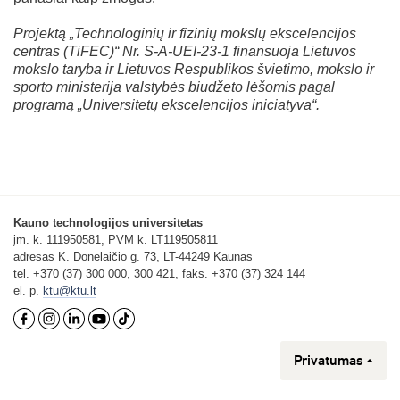
Projektą „Technologinių ir fizinių mokslų ekscelencijos
centras (TiFEC)“ Nr. S-A-UEI-23-1 finansuoja Lietuvos
mokslo taryba ir Lietuvos Respublikos švietimo, mokslo ir
sporto ministerija valstybės biudžeto lėšomis pagal
programą „Universitetų ekscelencijos iniciatyva“.
Kauno technologijos universitetas
įm. k. 111950581, PVM k. LT119505811
adresas K. Donelaičio g. 73, LT-44249 Kaunas
tel. +370 (37) 300 000, 300 421, faks. +370 (37) 324 144
el. p.
ktu@ktu.lt
Privatumas