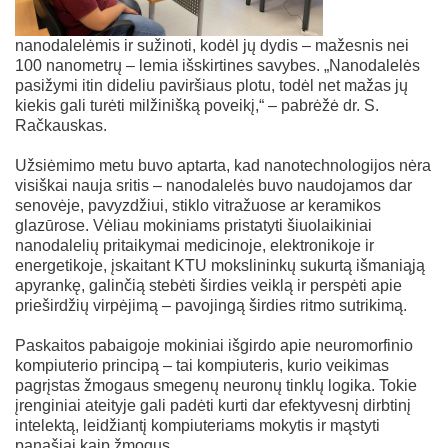
nanodalelėmis ir sužinoti, kodėl jų dydis – mažesnis nei
100 nanometrų – lemia išskirtines savybes. „Nanodalelės
pasižymi itin dideliu paviršiaus plotu, todėl net mažas jų
kiekis gali turėti milžinišką poveikį,“ – pabrėžė dr. S.
Račkauskas.
Užsiėmimo metu buvo aptarta, kad nanotechnologijos nėra
visiškai nauja sritis – nanodalelės buvo naudojamos dar
senovėje, pavyzdžiui, stiklo vitražuose ar keramikos
glazūrose. Vėliau mokiniams pristatyti šiuolaikiniai
nanodalelių pritaikymai medicinoje, elektronikoje ir
energetikoje, įskaitant KTU mokslininkų sukurtą išmaniąją
apyrankę, galinčią stebėti širdies veiklą ir perspėti apie
prieširdžių virpėjimą – pavojingą širdies ritmo sutrikimą.
Paskaitos pabaigoje mokiniai išgirdo apie neuromorfinio
kompiuterio principą – tai kompiuteris, kurio veikimas
pagrįstas žmogaus smegenų neuronų tinklų logika. Tokie
įrenginiai ateityje gali padėti kurti dar efektyvesnį dirbtinį
intelektą, leidžiantį kompiuteriams mokytis ir mąstyti
panašiai kaip žmogus.