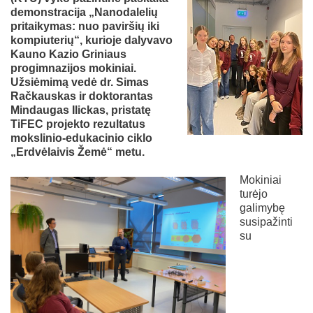
demonstracija „Nanodalelių
pritaikymas: nuo paviršių iki
kompiuterių“, kurioje dalyvavo
Kauno Kazio Griniaus
progimnazijos mokiniai.
Užsiėmimą vedė dr. Simas
Račkauskas ir doktorantas
Mindaugas Ilickas, pristatę
TiFEC projekto rezultatus
mokslinio-edukacinio ciklo
„Erdvėlaivis Žemė“ metu.
Mokiniai
turėjo
galimybę
susipažinti
su