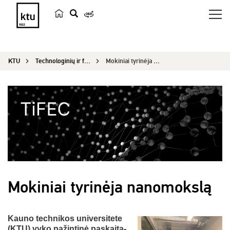
p
a
i
KTU
Technologinių ir fizinių mokslų ekscelencijos centras
Mokiniai tyrinėja nanomokslą
e
š
k
a
Mokiniai tyrinėja nanomokslą
Kauno technikos universitete
(KTU) vyko pažintinė paskaita-