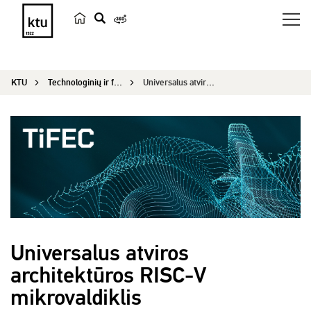
p
a
i
KTU
Technologinių ir fizinių mokslų ekscelencijos centras
Universalus atviros architektūros RISC-V mikrovaldiklis
e
š
k
a
Universalus atviros
architektūros RISC-V
mikrovaldiklis