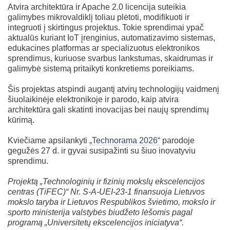
Atvira architektūra ir Apache 2.0 licencija suteikia
galimybes mikrovaldiklį toliau plėtoti, modifikuoti ir
integruoti į skirtingus projektus. Tokie sprendimai ypač
aktualūs kuriant IoT įrenginius, automatizavimo sistemas,
edukacines platformas ar specializuotus elektronikos
sprendimus, kuriuose svarbus lankstumas, skaidrumas ir
galimybė sistemą pritaikyti konkretiems poreikiams.
Šis projektas atspindi augantį atvirų technologijų vaidmenį
šiuolaikinėje elektronikoje ir parodo, kaip atvira
architektūra gali skatinti inovacijas bei naujų sprendimų
kūrimą.
Kviečiame apsilankyti
„Technorama 2026“
parodoje
gegužės 27 d. ir gyvai susipažinti su šiuo inovatyviu
sprendimu.
Projektą „Technologinių ir fizinių mokslų ekscelencijos
centras (TiFEC)“ Nr. S-A-UEI-23-1 finansuoja Lietuvos
mokslo taryba ir Lietuvos Respublikos švietimo, mokslo ir
sporto ministerija valstybės biudžeto lėšomis pagal
programą „Universitetų ekscelencijos iniciatyva“.