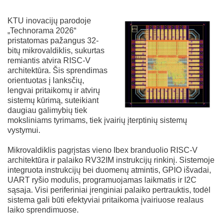
KTU inovacijų parodoje
„Technorama 2026“
pristatomas pažangus 32-
bitų mikrovaldiklis, sukurtas
remiantis atvira RISC-V
architektūra. Šis sprendimas
orientuotas į lanksčių,
lengvai pritaikomų ir atvirų
sistemų kūrimą, suteikiant
daugiau galimybių tiek
moksliniams tyrimams, tiek įvairių įterptinių sistemų
vystymui.
Mikrovaldiklis pagrįstas vieno Ibex branduolio RISC-V
architektūra ir palaiko RV32IM instrukcijų rinkinį. Sistemoje
integruota instrukcijų bei duomenų atmintis, GPIO išvadai,
UART ryšio modulis, programuojamas laikmatis ir I2C
sąsaja. Visi periferiniai įrenginiai palaiko pertrauktis, todėl
sistema gali būti efektyviai pritaikoma įvairiuose realaus
laiko sprendimuose.